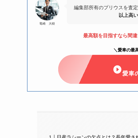
編集部所有のプリウスを査定
以上高
竜崎 大樹
最高額を目指すなら間違
＼愛車の最
愛車
日産ラシーンの欠点とは？長年愛さ