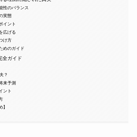
能性のバランス
の実態
ポイント
を広げる
つけ方
ためのガイド
完全ガイド
夫？
将来予測
イント
方
め】