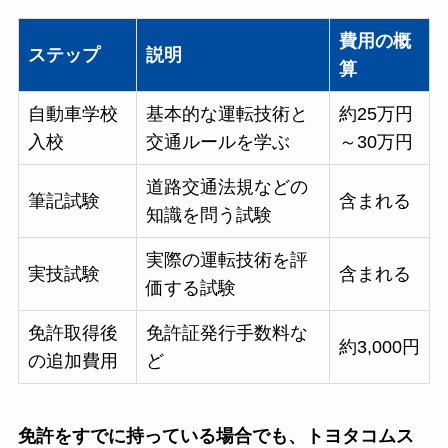
費用の概
ステップ
説明
算
自動車学校
基本的な運転技術と
約25万円
入校
交通ルールを学ぶ
～30万円
道路交通法規などの
筆記試験
含まれる
知識を問う試験
実際の運転技術を評
実技試験
含まれる
価する試験
免許取得後
免許証発行手数料な
約3,000円
の追加費用
ど
免許をすでに持っている場合でも、トヨタコムス