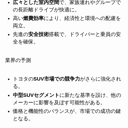
広々とした室内空間
で、家族連れやグループで
の長距離ドライブが快適に。
高い
燃費効率
により、経済性と環境への配慮を
両立。
先進の
安全技術
搭載で、ドライバーと乗員の安
全を確保。
業界の予測
トヨタの
SUV市場での競争力
がさらに強化され
る。
中型SUVセグメント
に新たな基準を設け、他の
メーカーに影響を及ぼす可能性がある。
価格と機能性のバランスが、市場での成功の鍵
となる。