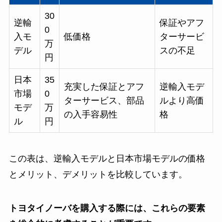
30
逆輸
保証やアフ
0
入モ
低価格
ターサービ
万
デル
スの不足
円
日本
35
充実した保証とアフ
逆輸入モデ
市場
0
ターサービス、部品
ルより高価
モデ
万
の入手容易性
格
ル
円
この表は、逆輸入モデルと日本市場モデルの価格
とメリット、デメリットを比較しています。
トヨタイノーバを購入する際には、これらの要素