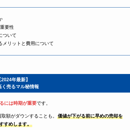
か
の重要性
について
るメリットと費用について
【2024年最新】
高く売るマル秘情報
るには時期が重要
です。
買取額がダウンすることも。
価値が下がる前に早めの売却を
すすめします。